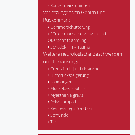
Rückenmarktumoren
Verletzungen von Gehirn und
Rückenmark
Gehirnerschütterung
Rückenmarkverletzungen und
Querschnittlähmung
Schädel-Hirn-Trauma
Weitere neurologische Beschwerden
und Erkrankungen
Creutzfeldt-Jakob-Krankheit
Hirndrucksteigerung
Lähmungen
Muskeldystrophien
Myasthenia gravis
Polyneuropathie
Restless-legs-Syndrom
Schwindel
Tics