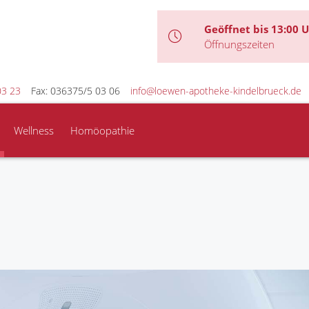
Geöffnet bis 13:00 
Öffnungszeiten
03 23
Fax: 036375/5 03 06
info@loewen-apotheke-kindelbrueck.de
Wellness
Homöopathie