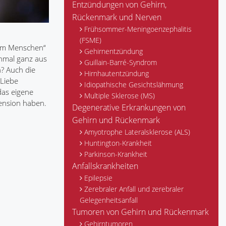
Entzündungen von Gehirn,
Rückenmark und Nerven
Frühsommer-Meningoenzephalitis
(FSME)
zum Menschen“
Gehirnentzündung
chmal ganz aus
Guillain-Barré-Syndrom
n? Auch die
Hirnhautentzündung
 Liebe
Idiopathische Gesichtslähmung
das eigene
Multiple Sklerose (MS)
ension haben.
Degenerative Erkrankungen von
Gehirn und Rückenmark
Amyotrophe Lateralsklerose (ALS)
Huntington-Krankheit
Parkinson-Krankheit
Anfallskrankheiten
Epilepsie
Zerebraler Anfall und zerebraler
Gelegenheitsanfall
Tumoren von Gehirn und Rückenmark
Gehirntumoren